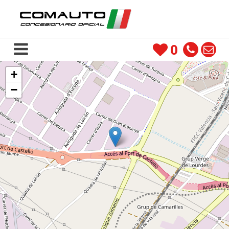
0
+
−