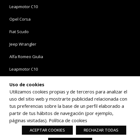
Leapmotor C10
Opel Corsa
Fiat Scudo
Jeep Wrangler
Alfa Romeo Giulia
Leapmotor C10
Opel Combo
Uso de cookies
Utilizamos cookies propias y de terceros para analizar el
uso del sitio web y mostrarte publicidad relacionada con
Síguenos en:
tus preferencias sobre la base de un perfil elaborado a
partir de tus hábitos de navegación (por ejemplo,
páginas visitadas).
Política de cookies
©Copyright 2026 Comauto Sport
ACEPTAR COOKIES
RECHAZAR TODAS
Configuración de
Aviso
Política de
Política de