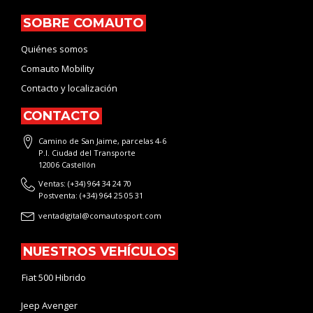
SOBRE COMAUTO
Quiénes somos
Comauto Mobility
Contacto y localización
CONTACTO
Camino de San Jaime, parcelas 4-6
P.I. Ciudad del Transporte
12006 Castellón
Ventas: (+34) 964 34 24 70
Postventa: (+34) 964 25 05 31
ventadigital@comautosport.com
NUESTROS VEHÍCULOS
Fiat 500 Hibrido
Jeep Avenger