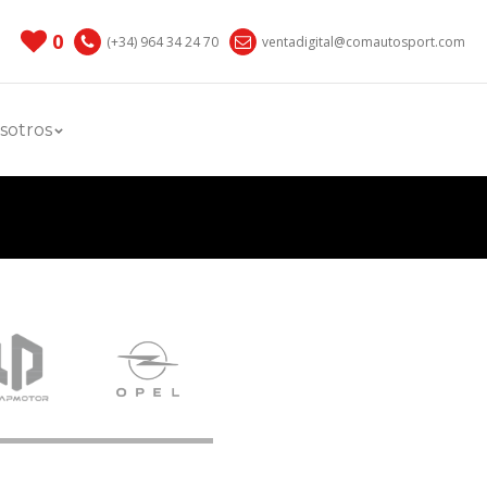
0
(+34) 964 34 24 70
ventadigital@comautosport.com
sotros