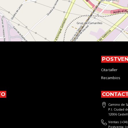
POSTVE
Cita taller
Recambios
TO
CONTAC
Camino de Sa
P.I. Ciudad 
12006 Castel
Ventas: (+34)
Postventa: (+