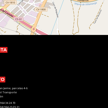
NTA
TO
n Jaime, parcelas 4-6
del Transporte
lón
 964 34 24 70
34) 964 25 05 31