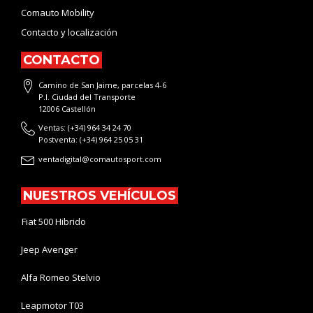
Comauto Mobility
Contacto y localización
CONTACTO
Camino de San Jaime, parcelas 4-6
P.I. Ciudad del Transporte
12006 Castellón
Ventas: (+34) 964 34 24 70
Postventa: (+34) 964 25 05 31
ventadigital@comautosport.com
NUESTROS VEHÍCULOS
Fiat 500 Hibrido
Jeep Avenger
Alfa Romeo Stelvio
Leapmotor T03