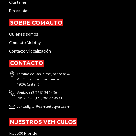
Cita taller
Recambios
SOBRE COMAUTO
Quiénes somos
Comauto Mobility
Contacto y localización
CONTACTO
Camino de San Jaime, parcelas 4-6
P.I. Ciudad del Transporte
12006 Castellón
Ventas: (+34) 964 34 24 70
Postventa: (+34) 964 25 05 31
ventadigital@comautosport.com
NUESTROS VEHÍCULOS
Fiat 500 Hibrido