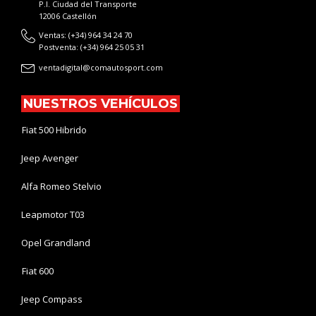
P.I. Ciudad del Transporte
12006 Castellón
Ventas: (+34) 964 34 24 70
Postventa: (+34) 964 25 05 31
ventadigital@comautosport.com
NUESTROS VEHÍCULOS
Fiat 500 Hibrido
Jeep Avenger
Alfa Romeo Stelvio
Leapmotor T03
Opel Grandland
Fiat 600
Jeep Compass