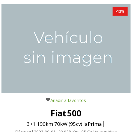
-
13
%
Añadir a favoritos
Fiat
500
3+1 190km 70kW (95cv) laPrima
Eléctrico
2023-09-01
20.038
Km
95
Cv
Automático