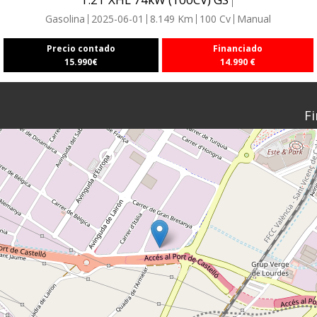
Gasolina
2025-06-01
8.149
Km
100
Cv
Manual
Precio contado
Financiado
15.990
€
14.990
€
Fi