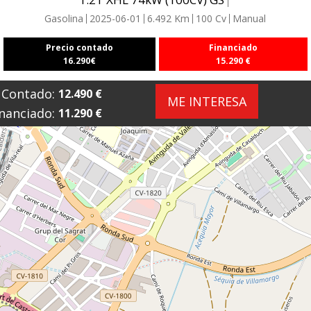
Gasolina
2025-06-01
6.492
Km
100
Cv
Manual
Precio contado
Financiado
16.290
€
15.290
€
Contado:
12.490
€
ME INTERESA
nanciado:
11.290
€