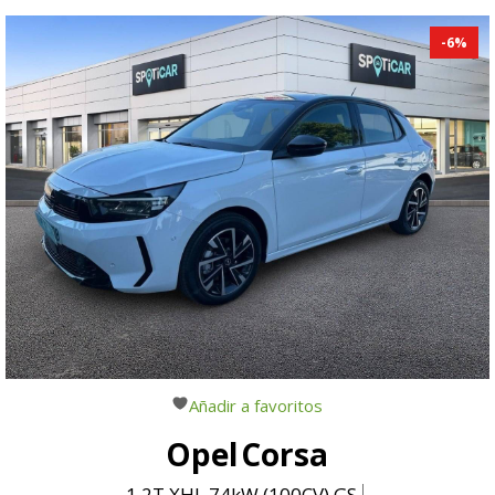
-
6
%
Añadir a favoritos
Opel
Corsa
1.2T XHL 74kW (100CV) GS