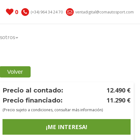
0
(+34) 964 34 24 70
ventadigital@comautosport.com
sotros
Volver
12.490
€
Precio al contado:
11.290
€
Precio financiado:
(Precio sujeto a condiciones, consultar más información)
¡ME INTERESA!