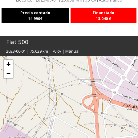
Precio contado
Financiado
14.990
€
13.040
€
Fiat
500
2023-06-01 | 75.029 km | 70 cv | Manual
+
−