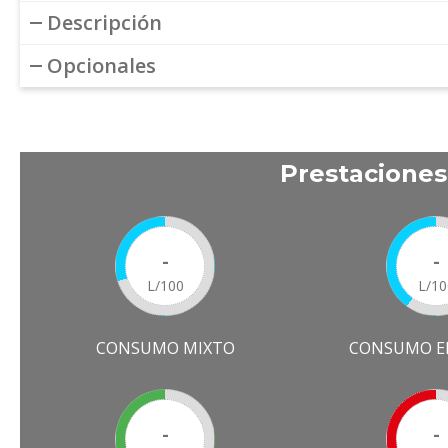
Descripción
Opcionales
Prestacione
-
-
L/100
L/10
CONSUMO MIXTO
CONSUMO E
-
-