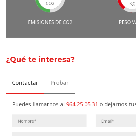
CO2
Kg.
EMISIONES DE CO2
PESO V
¿Qué te interesa?
Contactar
Probar
Puedes llamarnos al
964 25 05 31
o dejarnos tus