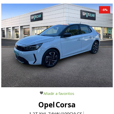
-
6
%
Añadir a favoritos
Opel
Corsa
1.2T XHL 74kW (100CV) GS