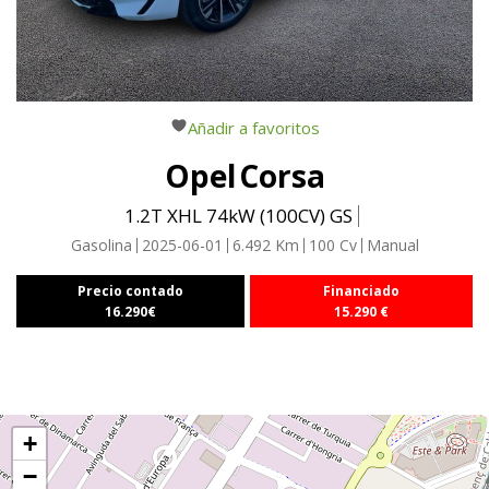
Añadir a favoritos
Opel
Corsa
1.2T XHL 74kW (100CV) GS
Gasolina
2025-06-01
6.492
Km
100
Cv
Manual
Precio contado
Financiado
16.290
€
15.290
€
+
−