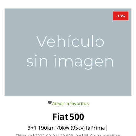
-
13
%
Añadir a favoritos
Fiat
500
3+1 190km 70kW (95cv) laPrima
Eléctrico
2023-09-01
20.038
Km
95
Cv
Automático