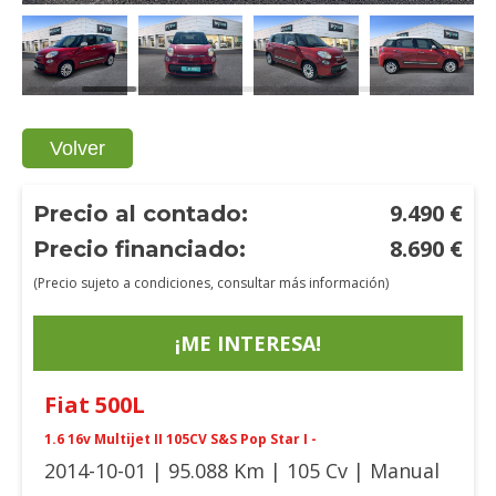
Volver
9.490
€
Precio al contado:
8.690
€
Precio financiado:
(Precio sujeto a condiciones, consultar más información)
¡ME INTERESA!
Fiat
500L
1.6 16v Multijet II 105CV S&S Pop Star I -
2014-10-01 | 95.088 Km | 105 Cv | Manual