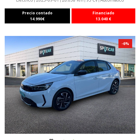
Precio contado
Financiado
14.990
€
13.040
€
-
6
%