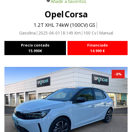
Añadir a favoritos
Opel
Corsa
1.2T XHL 74kW (100CV) GS
Gasolina
2025-06-01
8.149
Km
100
Cv
Manual
Precio contado
Financiado
15.990
€
14.990
€
-
6
%