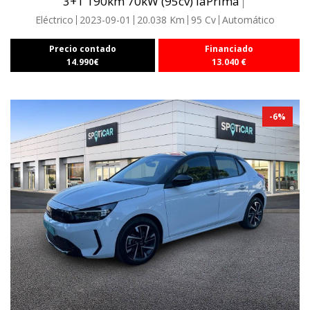
3+1 190km 70kW (95cv) laPrima
Eléctrico
2023-09-01
20.038
Km
95
Cv
Automático
Precio contado
Financiado
14.990
€
13.040
€
-
6
%