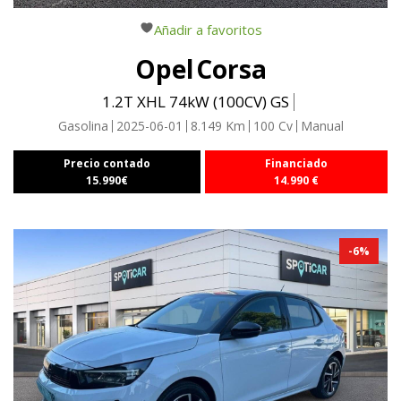
Añadir a favoritos
Opel
Corsa
1.2T XHL 74kW (100CV) GS
Gasolina
2025-06-01
8.149
Km
100
Cv
Manual
Precio contado
Financiado
15.990
€
14.990
€
-
6
%