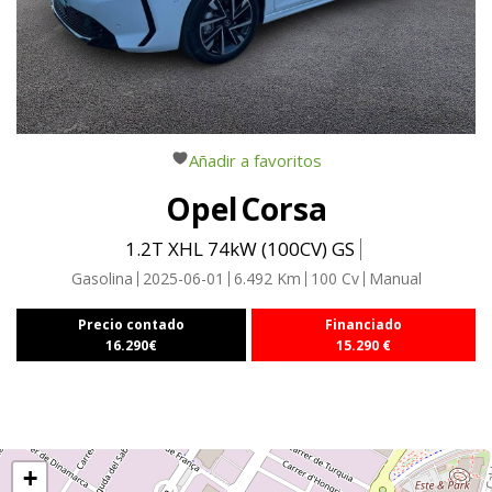
Añadir a favoritos
Opel
Corsa
1.2T XHL 74kW (100CV) GS
Gasolina
2025-06-01
6.492
Km
100
Cv
Manual
Precio contado
Financiado
16.290
€
15.290
€
+