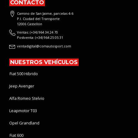
CONTACTO
Camino de San Jaime, parcelas 4-6
P.I. Ciudad del Transporte
12006 Castellón
Ventas: (+34) 964 34 24 70
Postventa: (+34) 964 25 05 31
ventadigital@comautosport.com
NUESTROS VEHÍCULOS
Fiat 500 Hibrido
Jeep Avenger
Alfa Romeo Stelvio
Leapmotor T03
Opel Grandland
Fiat 600