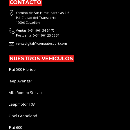
CONTACTO
Camino de San Jaime, parcelas 4-6
P.I. Ciudad del Transporte
12006 Castellón
Ventas: (+34) 964 34 24 70
Postventa: (+34) 964 25 05 31
ventadigital@comautosport.com
NUESTROS VEHÍCULOS
Fiat 500 Hibrido
Jeep Avenger
Alfa Romeo Stelvio
Leapmotor T03
Opel Grandland
Fiat 600