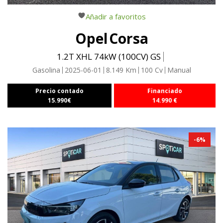
Añadir a favoritos
Opel
Corsa
1.2T XHL 74kW (100CV) GS
Gasolina
2025-06-01
8.149
Km
100
Cv
Manual
Precio contado
Financiado
15.990
€
14.990
€
-
6
%