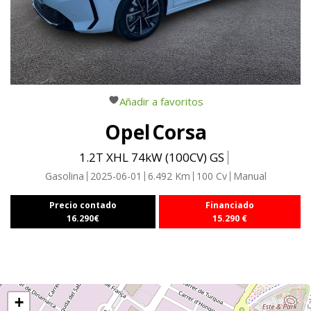
Añadir a favoritos
Opel
Corsa
1.2T XHL 74kW (100CV) GS
Gasolina
2025-06-01
6.492
Km
100
Cv
Manual
Precio contado
Financiado
16.290
€
15.290
€
+