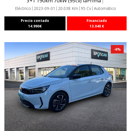
3+1 190km 70kW (95cv) laPrima
Eléctrico
2023-09-01
20.038
Km
95
Cv
Automático
Precio contado
Financiado
14.990
€
13.040
€
-
6
%