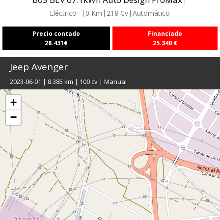
Eléctrico
0
Km
218
Cv
Automático
Precio contado
Financiado
28.431
€
25.340
€
Jeep
Avenger
2023-06-01 | 8.385 km | 100 cv | Manual
+
−