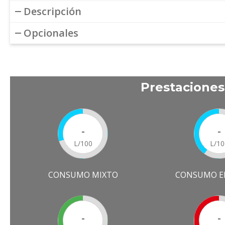
Descripción
Opcionales
Prestacione
-
-
L/100
L/10
CONSUMO MIXTO
CONSUMO E
-
-