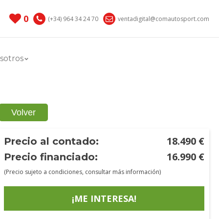
0
(+34) 964 34 24 70
ventadigital@comautosport.com
sotros
Volver
18.490
€
Precio al contado:
16.990
€
Precio financiado:
(Precio sujeto a condiciones, consultar más información)
¡ME INTERESA!