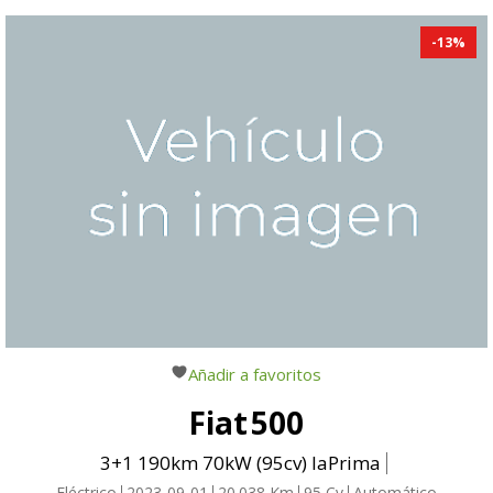
-
13
%
Añadir a favoritos
Fiat
500
3+1 190km 70kW (95cv) laPrima
Eléctrico
2023-09-01
20.038
Km
95
Cv
Automático