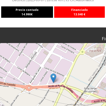
Precio contado
Financiado
14.990
€
13.040
€
Fi