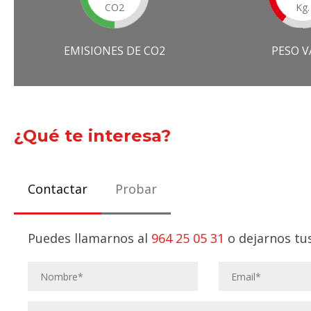
CO2
Kg.
EMISIONES DE CO2
PESO V
¿Qué te interesa?
Contactar
Probar
Puedes llamarnos al
964 25 05 31
o dejarnos tus