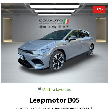
-
10
%
Añadir a favoritos
Leapmotor
B05
B05 BEV 67.1kWh Auto Design ProMax