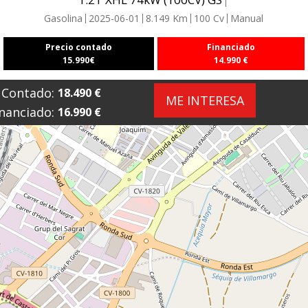
Gasolina
2025-06-01
8.149
Km
100
Cv
Manual
Precio contado
Financiado
15.990
€
14.990
€
Contado:
18.490
€
ME INTERESA
nanciado:
16.990
€