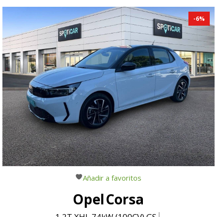
-
6
%
Añadir a favoritos
Opel
Corsa
1.2T XHL 74kW (100CV) GS