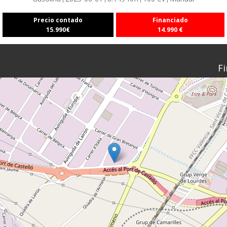
Precio contado
Financiado
15.990
€
14.990
€
Fi