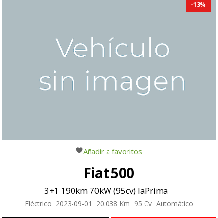
-
13
%
Añadir a favoritos
Fiat
500
3+1 190km 70kW (95cv) laPrima
Eléctrico
2023-09-01
20.038
Km
95
Cv
Automático