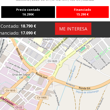
Precio contado
Financiado
16.290
€
15.290
€
Contado:
18.790
€
ME INTERESA
nanciado:
17.090
€