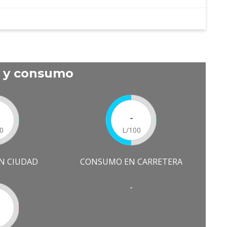
s y consumo
-
0
L/100
N CIUDAD
CONSUMO EN CARRETERA
-