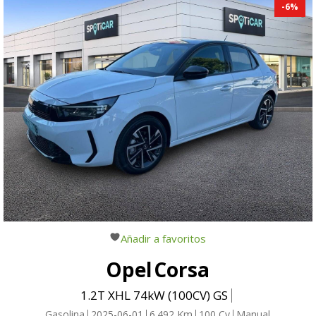
-
6
%
Añadir a favoritos
Opel
Corsa
1.2T XHL 74kW (100CV) GS
Gasolina
2025-06-01
6.492
Km
100
Cv
Manual