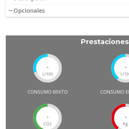
Opcionales
Prestacione
-
-
L/100
L/10
CONSUMO MIXTO
CONSUMO E
-
-
CO2
Kg.