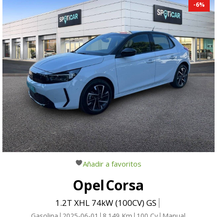
-
6
%
Añadir a favoritos
Opel
Corsa
1.2T XHL 74kW (100CV) GS
Gasolina
2025-06-01
8.149
Km
100
Cv
Manual