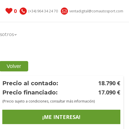
0
(+34) 964 34 24 70
ventadigital@comautosport.com
sotros
Volver
18.790
€
Precio al contado:
17.090
€
Precio financiado:
(Precio sujeto a condiciones, consultar más información)
¡ME INTERESA!