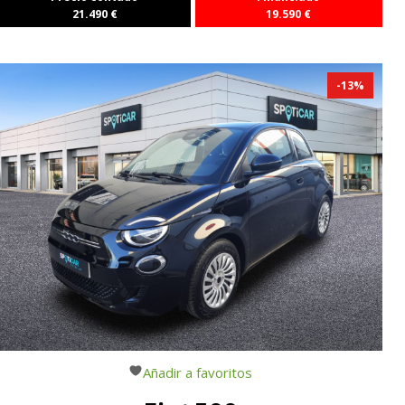
21.490
€
19.590
€
-
13
%
Añadir a favoritos