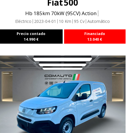
Fiat
500
Hb 185km 70kW (95CV) Action
Eléctrico
2023-04-01
10
Km
95
Cv
Automático
Precio contado
Financiado
14.990
€
13.040
€