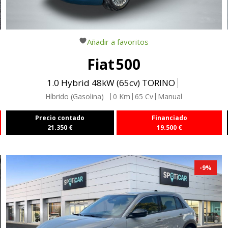
Añadir a favoritos
Fiat
500
1.0 Hybrid 48kW (65cv) TORINO
Híbrido (Gasolina)
0
Km
65
Cv
Manual
Precio contado
Financiado
21.350
€
19.500
€
-
9
%