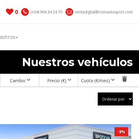
0
(+34) 964 34 24 70
ventadigital@comautosport.com
sotros
Nuestros vehículos
Cambio
Precio (€)
Cuota (€/mes)
-
8
%