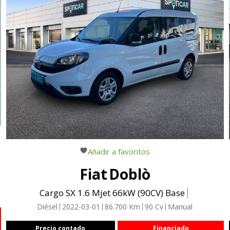
Añadir a favoritos
Fiat
Doblò
Cargo SX 1.6 Mjet 66kW (90CV) Base
Diésel
2022-03-01
86.700
Km
90
Cv
Manual
Precio contado
Financiado