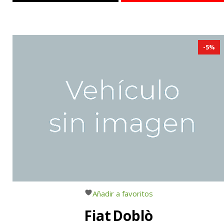
-
5
%
Añadir a favoritos
Fiat
Doblò