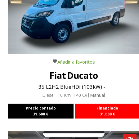
Añadir a favoritos
Fiat
Ducato
35 L2H2 BlueHDi (103kW) -
Diésel
0
Km
140
Cv
Manual
Precio contado
Financiado
31.688
€
31.688
€
-
7
%