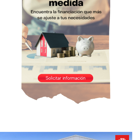
-
8
%