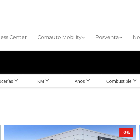
ess Center
Comauto Mobility
Posventa
No
ocerías
KM
Años
Combustible
-
8
%