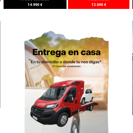
14.990
€
13.690
€