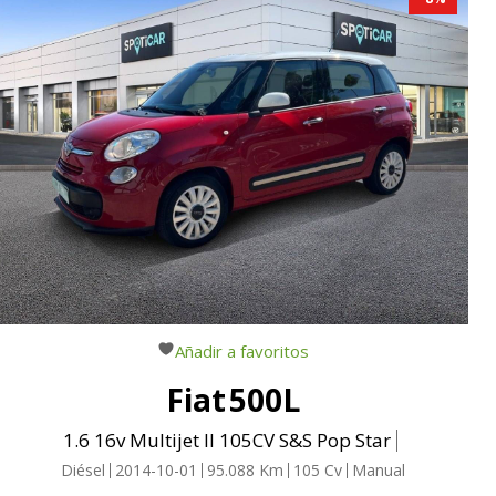
Añadir a favoritos
Fiat
500L
1.6 16v Multijet II 105CV S&S Pop Star
Diésel
2014-10-01
95.088
Km
105
Cv
Manual