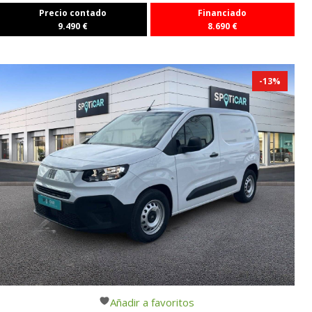
Precio contado
Financiado
9.490
€
8.690
€
-
13
%
Añadir a favoritos