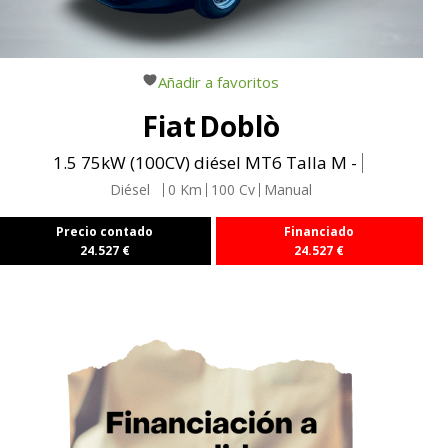
Añadir a favoritos
Fiat
Doblò
1.5 75kW (100CV) diésel MT6 Talla M -
Diésel
0
Km
100
Cv
Manual
Precio contado
Financiado
24.527
€
24.527
€