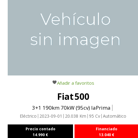
Añadir a favoritos
Fiat
500
3+1 190km 70kW (95cv) laPrima
Eléctrico
2023-09-01
20.038
Km
95
Cv
Automático
Precio contado
Financiado
14.990
€
13.040
€