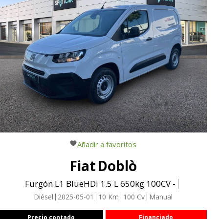
Añadir a favoritos
Fiat
Doblò
Furgón L1 BlueHDi 1.5 L 650kg 100CV -
Diésel
2025-05-01
10
Km
100
Cv
Manual
Precio contado
Financiado