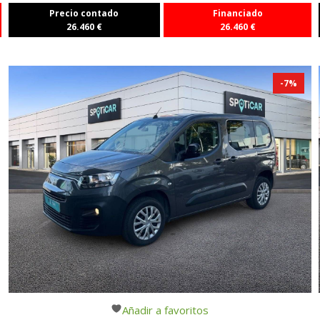
Precio contado
Financiado
26.460
€
26.460
€
-
7
%
Añadir a favoritos