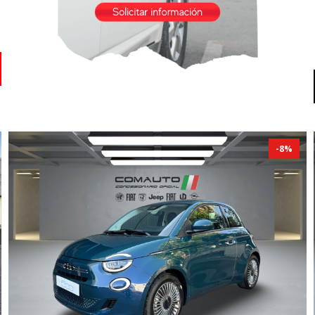
-
8
%