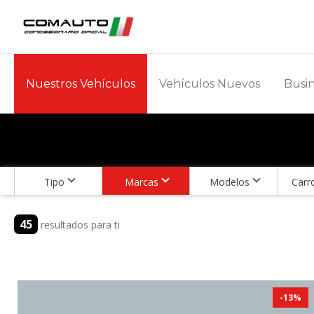
Nuestros Vehículos
Vehículos Nuevos
Busin
Tipo
Marcas
Modelos
Carr
45
resultados para ti
-
13
%