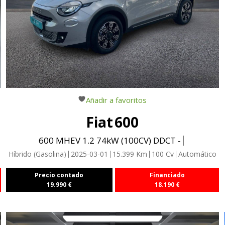
Añadir a favoritos
Fiat
600
600 MHEV 1.2 74kW (100CV) DDCT -
Híbrido (Gasolina)
2025-03-01
15.399
Km
100
Cv
Automático
Precio contado
Financiado
19.990
€
18.190
€