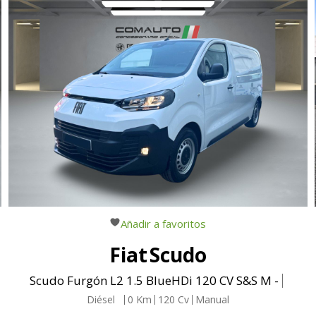
Añadir a favoritos
Fiat
Scudo
Scudo Furgón L2 1.5 BlueHDi 120 CV S&S M -
Diésel
0
Km
120
Cv
Manual